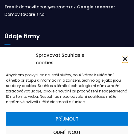
Email:
domovitacare@seznam.cz
Google recenze:
DomovitaCare s.r.o.
Údaje firmy
DomovitaCare s.r.o.
Spravovat Souhlas s
Alšova 2655/22
cookies
586 01, Jihlava
Abychom poskytli co nejlepší služby, používáme k ukládání
Česká republika
a/nebo přístupu k informacím o zařízení, technologie jako jsou
soubory cookies. Souhlas s těmito technologiemi nám umožní
zpracovávat údaje, jako je chování při procházení nebo jedinečná
IČO: 23054336
ID na tomto webu. Nesouhlas nebo odvolání souhlasu může
nepříznivě ovlivnit určité vlastnosti a funkce.
PŘÍJMOUT
Copyright © 2022
DomovitaCare s.r.o.
| Specializace:
Jihlava, Humpolec, Třebíč, Havlíčkův Brod |
Tvorba
ODMÍTNOUT